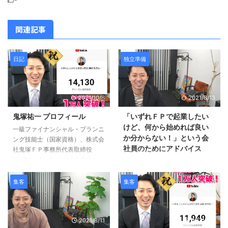
-
関連記事
日記
独立準備
2021/10/8
2021/8/13
鬼塚祐一 プロフィール
「いずれＦＰで起業したい
けど、何から始めれば良い
一級ファイナンシャル・プランニ
か分からない！」という会
ング技能士（国家資格）、株式会
社員のためにアドバイス
社鬼塚ＦＰ事務所代表取締役
YouTubeチャンネル「小学生にも
こんばんは、鬼塚祐一です。
分かる投資の授業」は登録者数１
「現在、非金融の会社員で、いず
万人超！ 総動画数４６９本、累
れはFPで起業が出来ればと思っ
集客
集客
計再生回数２００万回 大学卒業
ていますが、何からどのように始
後、郵政事業庁に入り、ゆうちょ
めれば良いかも分かりません。」
とカンポの営業職に従事し５年勤
というお悩みが届いたので回答し
務。 その後、女性向けのマネー
2021/8/11
2021/8/7
ますね。 ＣＦＰの試験勉強をし