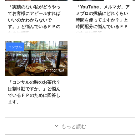
講座を主催するＦＰ事務所に転
ているそうですが、集中できてい
「実績のない私がどうやっ
「YouTube、メルマガ、ア
職。 講師として５００回以上、
ないそうです。 質問の全文はこ
てお客様にアピールすれば
メブロの投稿にどれくらい
セミナーに登壇する。 福岡県職
ちらです。 Ｑ：「いずれＦＰで
いいのかわからないで
時間を使ってますか？」と
員向けや、年商３００億円企業の
起業したいけど、何から始めれば
す。」と悩んでいるＦＰの
時間配分に悩んでいるＦＰ
社員向けセミナーも担当。 ２０
良いか分からない！」 ペンネー
ために解説
のために回答
１５年４月に独立。日本では珍し
ム：友蔵さん 鬼塚様 現在、非金
い、金融商品の仲介を一切しな ...
融の会社員で、いずれはFPで起
こんばんは。鬼塚祐一です。
こんばんは、鬼塚祐一です。こん
業が出来ればと思っていますが、
「実績のない私がどうやってお客
な質問が届きました。
コンサル
何からどのように始めれば良いか
様にアピールすればいいのかわか
【YouTube、メルマガ、アメブロ
も分かりません。 ブログを始 ...
らないです。」 というお悩みが
と投稿にどれくらい時間を使って
届きましたので回答したいと思い
ますか？】 毎日投稿されている
2021/8/6
ます。 ＦＰを始めて半年ほどだ
You Tubeや、メルマガ、アメブ
そうです。 質問の全文はこちら
ロの投稿などにはどのくらいの時
「コンサルの時のお茶代？
です。 Ｑ：「実績のない私がど
間を使っていらっしゃるのでしょ
は割り勘ですか。」と悩ん
うやってお客様にアピールすれば
うか？ 例えば、ネタ作りと撮
でいるＦＰのために回答し
いいのかわからないです。」 ペ
影、それぞれどのくらいの時間が
ます。
ンネーム：りんりんさん 鬼塚さ
掛かっているのか教えてもらえる
ん いつもメルマガで有益な情報
とありがたいです。 実は、今
こんにちは、鬼塚祐一です。
ありがとうございます。 私はFP
は、毎日投稿はしていません。
「コンサルの時のお茶代？は割り
事業を始めてまだ半年しか経ちま
・You Tubeは週３回・メルマガ
勘ですか。」 というご質問が届
もっと読む
せんが、ブログとメルマガの導線
は月１６通ほど・アメブロにいた
きました。 ホテルのラウンジな
は構築しつつあります。 今後は
っては撤退 という状態です。 ３
どで個別コンサルをした場合のお