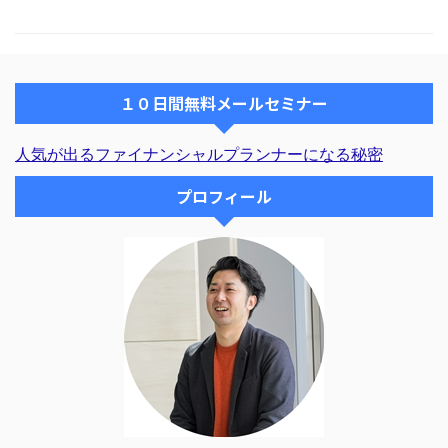
セミナーやコンサルを行い実績を
ヶ月ほど前からこのスタ ...
茶代についてですね。 【コンサ
...
ルの時のお茶代？は割り勘です
か。】 ペンネーム：のぶさん い
つも勉強させてもらってます。
細かい話ですいませんが、コンサ
１０日間無料メールセミナー
ルの時のお茶代？は割り勘です
か。 細かい部分ではあります
が、多くの方が気になっているの
人気が出るファイナンシャルプランナーになる秘密
ではないかと思います。＾＾ 私
も、一時期、気にしていました
プロフィール
し。（爆） この質問への回答
を、メルマガのＱ＆Ａコーナーで
行います。 ...