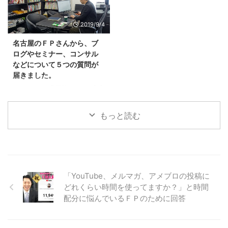
を書いたとしても、記事タイトル
独立する～」DVDでも勉強して
っては撤退 という状態です。 ３
業をしておりました。 郵便局に
が駄目だと、本文まで読んでもら
いま ...
ヶ月ほど前からこのスタ ...
５年間勤務したあとに、ＦＰ事務
2019/9/4
えません。 せっかくの努力がム
所に転職しました。 女性向けの
ダに終わってしまいます。 たと
マネーセミナーをしている会社で
名古屋のＦＰさんから、ブ
えば、ＦＰが書きがちな記事タイ
す。 その会社で８年間、セミナ
ログやセミナー、コンサル
トルに、こういうものがありま
ー講師などの業務を行って、２０
などについて５つの質問が
す。 「投資は怖いと思っていま
１５年に独立開業しました。 ５
届きました。
せんか？」 こういうフレーズ、
年前ですね。 今回のご質問の、
どこかで見かけたことがありませ
「どのくらいの活動期間で個別コ
こんにちは、鬼塚祐一です。名古
んか？ このあとに続く本文は、
ンサルのお客様が安定してきまし
屋のＦＰさんから質問が５つ届き
実は投資は怖いものではありませ
たか？」 というのは、独立開業
ました。 鬼塚FP事務所 鬼塚祐一
もっと読む
...
してからのことが聞きたいのか
様 名古屋でFPをしている＊＊と
な？ 私は、独立したとき、顧客
申します。 お世話になります。
...
10日間のメールセミナー、あり
がとうございました。 特に、ブ
ログの運営についてとても参考に
なりました。 5点質問がございま
「YouTube、メルマガ、アメブロの投稿に
す。 答えられる範囲で結構で
どれくらい時間を使ってますか？」と時間
す。 １、ブログを始めるにあた
配分に悩んでいるＦＰのために回答
り、初期投資額はどれほど必要に
なりますか ２、ブログの更新に
は、毎回どのくらい時間を割かれ