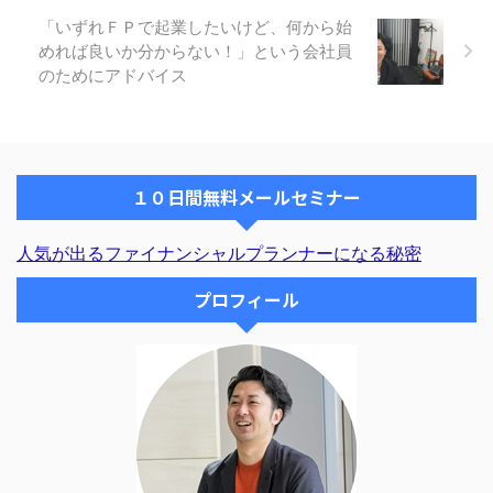
ていますか ３、セミナー開催の
「いずれＦＰで起業したいけど、何から始
時間は、毎回3時間ほどになりま
めれば良いか分からない！」という会社員
すか ４、セミナーか ...
のためにアドバイス
１０日間無料メールセミナー
人気が出るファイナンシャルプランナーになる秘密
プロフィール