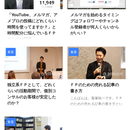
2021/8/7
2020/12/13
「YouTube、メルマガ、ア
メルマガを始めるタイミン
メブロの投稿にどれくらい
グはフォロワーやチャンネ
時間を使ってますか？」と
ル登録者が何人くらいから
時間配分に悩んでいるＦＰ
がいい？
のために回答
こんばんは、鬼塚祐一です。ちょ
っと前に、ＦＰ技能士会のセミナ
こんばんは、鬼塚祐一です。こん
ーで講師をしました。 メルマガ
な質問が届きました。
集客
集客
で安定的に集客する方法をお話し
【YouTube、メルマガ、アメブロ
ました。 技能士会に入ると、こ
と投稿にどれくらい時間を使って
のセミナーの動画が視聴できます
ますか？】 毎日投稿されている
2020/5/4
2020/2/11
よ。 年会費１万円なので、めち
You Tubeや、メルマガ、アメブ
ゃくちゃ安いです。 セミナー
ロの投稿などにはどのくらいの時
独立系ＦＰとして、どれく
ＦＰのための売れる記事の
に、メルマガ読者さんも参加され
間を使っていらっしゃるのでしょ
らいの活動期間で、個別コ
書き方
ていて、ご質問が届きました。
うか？ 例えば、ネタ作りと撮
ンサルのお客様が安定した
こんばんは。鬼塚祐一です。ＦＰ
Ｑ：「メルマガを始めるタイミン
影、それぞれどのくらいの時間が
のか？
のための売れる記事の書き方とい
グはフォロワーやチャンネル登録
掛かっているのか教えてもらえる
うテーマでお話します。 売れる
者が何人くらいからがいい？」
とありがたいです。 実は、今
こんにちは、鬼塚祐一です。ペン
記事を書くために、最も大切なこ
ペンネーム：みつさん 鬼塚さ
は、毎日投稿はしていません。
ネームま～ちゃんさんから質問が
とは、記事タイトルを魅力的にす
ん、金曜日のFP技能士会のセミ
・You Tubeは週３回・メルマガ
届きました。 私は、もともと郵
集客
ることです。 どんなに良い文章
ナーお疲れ様でした。 「最速で
は月１６通ほど・アメブロにいた
便局で、簡易保険（かんぽ）の営