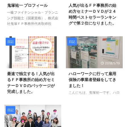
鬼塚祐一 プロフィール
人気が出るＦＰ事務所の始
め方セミナーＤＶＤが２４
一級ファイナンシャル・プランニ
時間ベストセラーランキン
ング技能士（国家資格）、株式会
グで第２位になりました。
社鬼塚ＦＰ事務所代表取締役
YouTubeチャンネル「小学生にも
こんにちは、鬼塚祐一です。２日
分かる投資の授業」は登録者数１
前にリリースした、 最速で独立
万人超！ 総動画数４６９本、累
する！人気が出るＦＰ事務所の始
日記
日記
計再生回数２００万回 大学卒業
め方セミナーＤＶＤ おかげさま
後、郵政事業庁に入り、ゆうちょ
で、インフォカートの２４時間ベ
とカンポの営業職に従事し５年勤
ストセラーランキングで第２位に
務。 その後、女性向けのマネー
2018/6/7
2018/5/19
なりました。 ありがとうござい
講座を主催するＦＰ事務所に転
ます！ 普通の郵便局員だった私
最速で独立する！人気が出
ハローワークに行って雇用
職。 講師として５００回以上、
が、年商１８００万円のＦＰ事務
るＦＰ事務所の始め方セミ
保険の事業者登録をしてき
セミナーに登壇する。 福岡県職
所を運営するに至るまでの体験談
ナーＤＶＤのパッケージが
ました！
員向けや、年商３００億円企業の
が満載です。 あなたも独立し
完成しました。
社員向けセミナーも担当。 ２０
て、人気が出るＦＰ事務所を始め
こんにちは、鬼塚祐一です。ハロ
１５年４月に独立。日本では珍し
ることが出来ますよ。＾＾
ーワークに行ってきました。 ア
こんばんは、鬼塚祐一です。ＤＶ
い、金融商品の仲介を一切しな ...
シスタントの久美さんの勤務日数
Ｄのパッケージが完成しました。
が増えたため、雇用保険の事業者
４月に東京で開催した、 最速で
日記
登録をする必要があったのです。
独立する！人気が出るＦＰ事務所
労災の手続きは、去年おこなって
の始め方セミナー のＤＶＤで
いましたが、雇用保険は今回は初
す。 デザインの案は、アシスタ