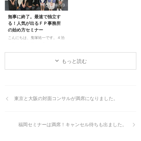
2018/5/3
めてです。 勤務時間が週２０時
ントの久美さんが考えました。
間を超えると、雇用保険が必須に
その案を、高橋さんのところのデ
無事に終了。最速で独立す
なります。 初めてのことだった
ザイナーさんが、形にして下さい
る！人気が出るＦＰ事務所
ので、まずは、ハローワークに電
ました。 今まで、作成した私の
の始め方セミナー
話しました。 すると、失業手当
セミナーＤＶＤは、すべて高橋さ
の請求と間違われて話が噛み合い
んにお願いしています。 いつ
こんにちは、鬼塚祐一です。４泊
ません。（笑） ようやく、私の
も、完璧な仕事ぶりで、ありがた
５日の東京出張から戻ってまいり
意図が伝わり、担当者から折り返
いです。 ＦＰ向けのセミナーは
ました。 今回の出張のメインイ
しさせます、とのこと。 すぐに
初めての開催でした。 つまり、
ベントは、最速で独立する！人気
もっと読む
掛かってくると思いきや、折り ...
ＦＰ向けのＤＶＤも初リリースと
が出るＦＰ事務所の始め方セミナ
いうことです。 リリース日が決
ー。 全国各地からお集まり下さ
ま ...
いました。＾＾ 資産運用以外の
セミナーをしたのは初めてだった
のでドキドキでしたが、無事に終
えることが出来ました。 懇親会
東京と大阪の対面コンサルが満席になりました。
もすごく盛り上がりました。 受
講された方の中から、続々と、売
れっ子ＦＰさんが誕生することを
願っております。＾＾ これで、
福岡セミナーは満席！キャンセル待ちも出ました。
また、本業の、資産運用のコンサ
ルとセミナーに集中できます。
今回のようなＦＰ向けセミナーの