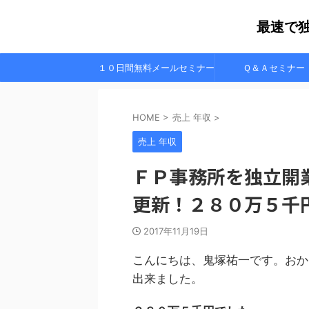
最速で
１０日間無料メールセミナー
Ｑ＆Ａセミナー
HOME
>
売上 年収
>
売上 年収
ＦＰ事務所を独立開
更新！２８０万５千
2017年11月19日
こんにちは、鬼塚祐一です。おか
出来ました。