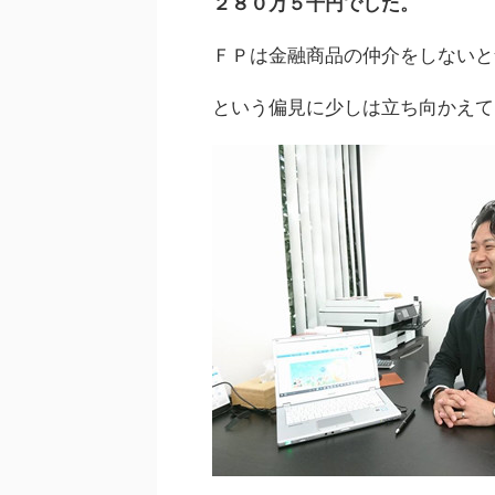
２８０万５千円でした。
ＦＰは金融商品の仲介をしないと
という偏見に少しは立ち向かえて