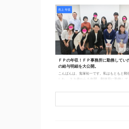
ったのですが、何とか、達成することができ
売上 年収
そのお祝いに、アシスタントの久美さんと、
ンチをしてきました。 久美さんのブログがこ
す。 １ヶ月半前から予約して、やっと行くこ
ました。 View this post on Instagram 鬼
(@fp.onizuka)がシェアした投稿 - 2019年 2
後10時00分P ...
20
ＦＰの年収！ＦＰ事務所に勤務してい
の給与明細を大公開。
こんばんは、鬼塚祐一です。私はもともと郵
した。 ２３歳から５年間、郵便局に勤務して
ょとカンポの営業をしていました。 年収は３
前後でした。 その後、福岡の小さなＦＰ事務
しました。 業務としては、セミナー講師、個
広告の作成、ホームページの更新、経費の計
いろんなことをしていました。 テレビに出演
もありました。 また、生保と損保の代理店、
のＩＦＡ、フラット３５の取次店もしていた
修なども盛りだくさんでした。 つまり、休み