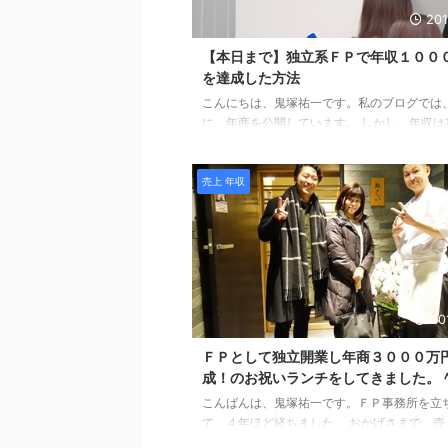
201
【本日まで】独立系ＦＰで年収１００
を達成した方法
こんにちは、鬼塚祐一です。私のブログでは
に、年商を公開しています。 しかし、年収は
とがありません。 ちょっと、生々しいかなと
少しだけお話すると、年収は１０００万円を
売上 年収
ます。 保険募集人でＭＤＲＴの方だと、年収
万円以上は、おそらく、普通のことなのかも
ん。 しかし、フィーオンリーのＦＰだと、簡
が届かない数字ではないかと思います。 では
は、なぜ、手が届いたのか？ 大きな、きっか
た出来事があります。 それは、２０１５年１
１回、東京ドリプ ...
20
ＦＰとして独立開業し年商３０００万
成！のお祝いランチをしてきました。
こんばんは、鬼塚祐一です。ＦＰ事務所を立
て、４年ほど経ちました。 おかげさまで、売
年、右肩上がりです。 昨年の目標額は３００