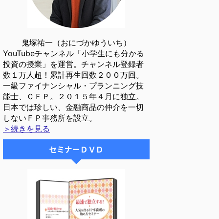
鬼塚祐一（おにづかゆういち）
YouTubeチャンネル「小学生にも分かる
投資の授業」を運営。チャンネル登録者
数１万人超！累計再生回数２００万回。
一級ファイナンシャル・プランニング技
能士、ＣＦＰ。２０１５年４月に独立。
日本では珍しい、金融商品の仲介を一切
しないＦＰ事務所を設立。
＞続きを見る
セミナーＤＶＤ