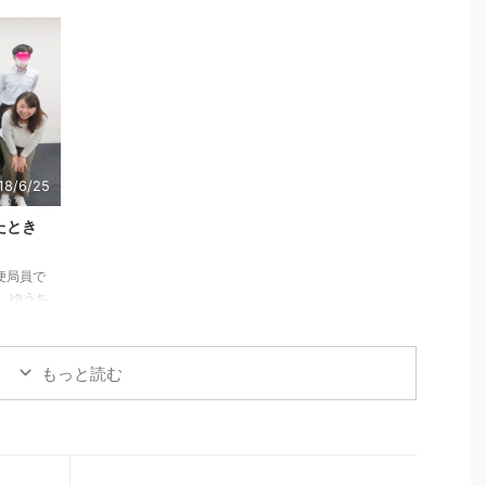
ました。
た。 目標額は３０００万円でした。 それにたいし
お祝いラ
て、実績は、３０３０万４０００円という結果でし
ちらで
た。 ４年前まで、年収３００万円のサラリーマンＦＰ
とが出来
だったことを考えると、びっくりな数字です。 年収３
塚祐一さん
００万円時代の鬼塚↓ 今と、ずいぶん雰囲気が違いま
月月21日午
すね～。 さて、年商３０００万円突破を記念して、ホ
ームページのタイトルを、 「ＦＰで独立し年商１８０
０万円を達成！ＦＰ事務 ...
18/6/25
たとき
便局員で
、ゆうち
００万円
所に転職
別相談、
もっと読む
算など、
すること
証券会社
ので、研
がほとん