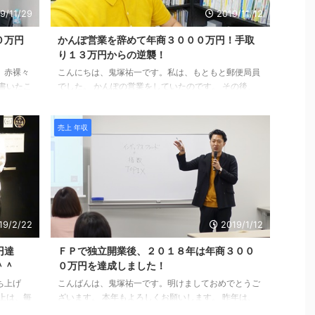
9/11/29
2019/11/12
０万円
かんぽ営業を辞めて年商３０００万円！手取
り１３万円からの逆襲！
、赤裸々
こんにちは、鬼塚祐一です。私は、もともと郵便局員
書いたこ
でした。 かんぽの営業をしていたのです。 その後、
思って。
マネーセミナーをおこなっている、ＦＰ事務所に転職
超えてい
しました。 ・乗り合い保険代理店 ・ＩＦＡ ・フラッ
売上 年収
１０００
ト３５の取次店 をしいているＦＰ事務所なのですが、
しれませ
手取り１３万円、ボーナスなし、休みもなし、でし
単には手
た。 固定給です。 私が、いくら売り上げようが、お
、鬼塚
給料は、ほとんど上がりませんでした。 当然、こんな
けになっ
状態では、家族は養えません。 このとき、私が取った
２月、第
行動は？ キャッシングです。 ファイナンシャルプラ
ンナーがキャッシ ...
19/2/22
2019/1/12
円達
ＦＰで独立開業後、２０１８年は年商３００
＾＾
０万円を達成しました！
ち上げ
こんばんは、鬼塚祐一です。明けましておめでとうご
上は、毎
ざいます。 本年もよろしくお願いします。 昨年は、
０万円だ
おかげさまで、目標年商を達成することが出来まし