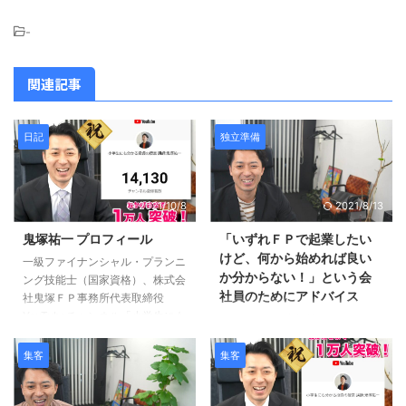
-
関連記事
日記
独立準備
2021/10/8
2021/8/13
鬼塚祐一 プロフィール
「いずれＦＰで起業したい
けど、何から始めれば良い
一級ファイナンシャル・プランニ
か分からない！」という会
ング技能士（国家資格）、株式会
社員のためにアドバイス
社鬼塚ＦＰ事務所代表取締役
YouTubeチャンネル「小学生にも
こんばんは、鬼塚祐一です。
分かる投資の授業」は登録者数１
「現在、非金融の会社員で、いず
万人超！ 総動画数４６９本、累
れはFPで起業が出来ればと思っ
集客
集客
計再生回数２００万回 大学卒業
ていますが、何からどのように始
後、郵政事業庁に入り、ゆうちょ
めれば良いかも分かりません。」