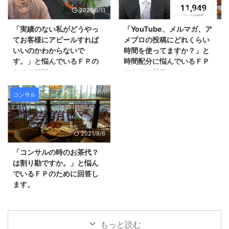
とカンポの営業職に従事し５年勤
というお悩みが届いたので回答し
務。 その後、女性向けのマネー
2021/8/11
2021/8/7
ますね。 ＣＦＰの試験勉強をし
講座を主催するＦＰ事務所に転
ているそうですが、集中できてい
「実績のない私がどうやっ
「YouTube、メルマガ、ア
職。 講師として５００回以上、
ないそうです。 質問の全文はこ
てお客様にアピールすれば
メブロの投稿にどれくらい
セミナーに登壇する。 福岡県職
ちらです。 Ｑ：「いずれＦＰで
いいのかわからないで
時間を使ってますか？」と
員向けや、年商３００億円企業の
起業したいけど、何から始めれば
す。」と悩んでいるＦＰの
時間配分に悩んでいるＦＰ
社員向けセミナーも担当。 ２０
良いか分からない！」 ペンネー
ために解説
のために回答
１５年４月に独立。日本では珍し
ム：友蔵さん 鬼塚様 現在、非金
い、金融商品の仲介を一切しな ...
融の会社員で、いずれはFPで起
こんばんは。鬼塚祐一です。
こんばんは、鬼塚祐一です。こん
業が出来ればと思っていますが、
「実績のない私がどうやってお客
な質問が届きました。
コンサル
何からどのように始めれば良いか
様にアピールすればいいのかわか
【YouTube、メルマガ、アメブロ
も分かりません。 ブログを始 ...
らないです。」 というお悩みが
と投稿にどれくらい時間を使って
届きましたので回答したいと思い
ますか？】 毎日投稿されている
2021/8/6
ます。 ＦＰを始めて半年ほどだ
You Tubeや、メルマガ、アメブ
そうです。 質問の全文はこちら
ロの投稿などにはどのくらいの時
「コンサルの時のお茶代？
です。 Ｑ：「実績のない私がど
間を使っていらっしゃるのでしょ
は割り勘ですか。」と悩ん
うやってお客様にアピールすれば
うか？ 例えば、ネタ作りと撮
でいるＦＰのために回答し
いいのかわからないです。」 ペ
影、それぞれどのくらいの時間が
ます。
ンネーム：りんりんさん 鬼塚さ
掛かっているのか教えてもらえる
ん いつもメルマガで有益な情報
とありがたいです。 実は、今
こんにちは、鬼塚祐一です。
ありがとうございます。 私はFP
は、毎日投稿はしていません。
「コンサルの時のお茶代？は割り
事業を始めてまだ半年しか経ちま
・You Tubeは週３回・メルマガ
勘ですか。」 というご質問が届
もっと読む
せんが、ブログとメルマガの導線
は月１６通ほど・アメブロにいた
きました。 ホテルのラウンジな