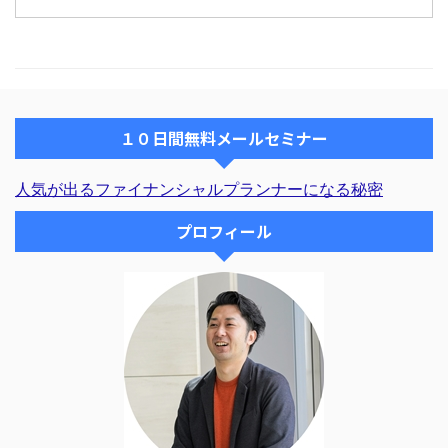
は構築しつつあります。 今後は
っては撤退 という状態です。 ３
どで個別コンサルをした場合のお
セミナーやコンサルを行い実績を
ヶ月ほど前からこのスタ ...
茶代についてですね。 【コンサ
...
ルの時のお茶代？は割り勘です
か。】 ペンネーム：のぶさん い
つも勉強させてもらってます。
細かい話ですいませんが、コンサ
１０日間無料メールセミナー
ルの時のお茶代？は割り勘です
か。 細かい部分ではあります
が、多くの方が気になっているの
人気が出るファイナンシャルプランナーになる秘密
ではないかと思います。＾＾ 私
も、一時期、気にしていました
プロフィール
し。（爆） この質問への回答
を、メルマガのＱ＆Ａコーナーで
行います。 ...