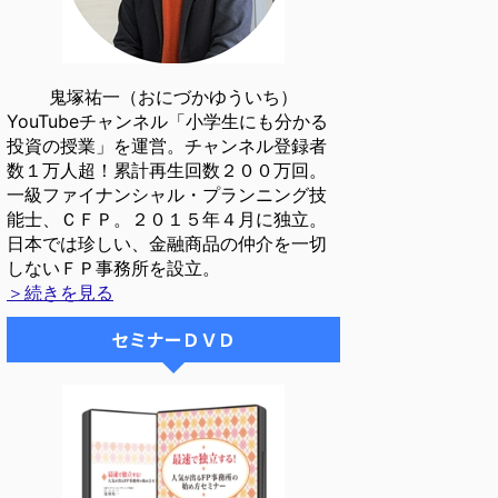
鬼塚祐一（おにづかゆういち）
YouTubeチャンネル「小学生にも分かる
投資の授業」を運営。チャンネル登録者
数１万人超！累計再生回数２００万回。
一級ファイナンシャル・プランニング技
能士、ＣＦＰ。２０１５年４月に独立。
日本では珍しい、金融商品の仲介を一切
しないＦＰ事務所を設立。
＞続きを見る
セミナーＤＶＤ