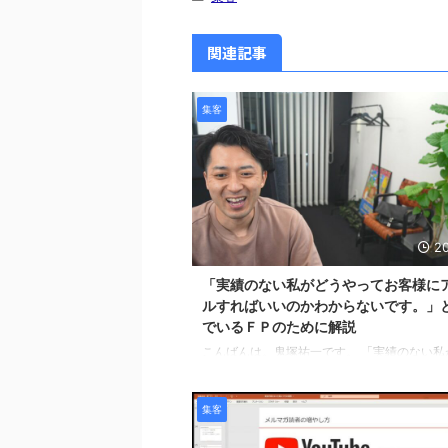
関連記事
集客
20
「実績のない私がどうやってお客様に
ルすればいいのかわからないです。」
でいるＦＰのために解説
こんばんは。鬼塚祐一です。 「実績のない私
ってお客様にアピールすればいいのかわから
す。」 というお悩みが届きましたので回答し
集客
います。 ＦＰを始めて半年ほどだそうです。
全文はこちらです。 Ｑ：「実績のない私がど