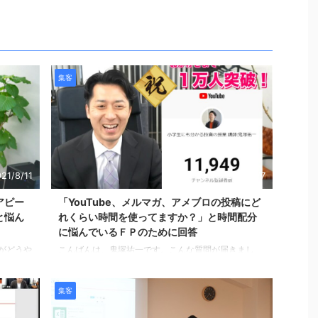
集客
21/8/11
2021/8/7
アピー
「YouTube、メルマガ、アメブロの投稿にど
と悩ん
れくらい時間を使ってますか？」と時間配分
に悩んでいるＦＰのために回答
がどうや
こんばんは、鬼塚祐一です。こんな質問が届きまし
ないで
た。 【YouTube、メルマガ、アメブロと投稿にどれく
たいと思
らい時間を使ってますか？】 毎日投稿されているYou
集客
 質問の
Tubeや、メルマガ、アメブロの投稿などにはどのくら
うやって
いの時間を使っていらっしゃるのでしょうか？ 例え