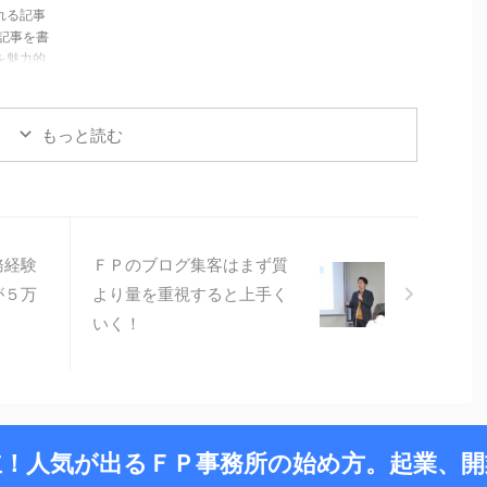
れる記事
記事を書
を魅力的
として
でもらえ
まいま
もっと読む
ルに、こ
ていませ
たことが
は投資は
務経験
ＦＰのブログ集客はまず質
が５万
より量を重視すると上手く
いく！
立！人気が出るＦＰ事務所の始め方。起業、開