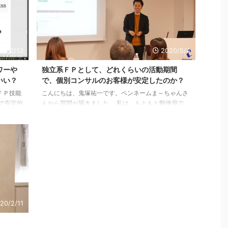
です。」
ば、ネタ作りと撮影、それぞれどのくらいの時間が掛
メルマガ
かっているのか教えてもらえるとありがたいです。 実
P事業を
は、今は、毎日投稿はしていません。 ・You Tubeは
メルマガ
週３回・メルマガは月１６通ほど・アメブロにいたっ
ーやコン
ては撤退 という状態です。 ３ヶ月ほど前からこのス
0/12/13
2020/5/4
タ ...
ワーや
独立系ＦＰとして、どれくらいの活動期間
いい？
で、個別コンサルのお客様が安定したのか？
ＦＰ技能
こんにちは、鬼塚祐一です。ペンネームま～ちゃんさ
で安定的
んから質問が届きました。 私は、もともと郵便局で、
入ると、
簡易保険（かんぽ）の営業をしておりました。 郵便局
費１万円
に５年間勤務したあとに、ＦＰ事務所に転職しまし
、メルマ
た。 女性向けのマネーセミナーをしている会社です。
ました。
その会社で８年間、セミナー講師などの業務を行っ
ワーやチ
て、２０１５年に独立開業しました。 ５年前ですね。
ペンネー
今回のご質問の、 「どのくらいの活動期間で個別コン
会のセミ
サルのお客様が安定してきましたか？」 というのは、
DVDでも
独立開業してからのことが聞きたいのかな？ 私は、独
立したとき、顧客 ...
20/2/11