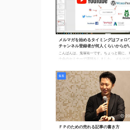
お客様にアピールすればいいのかわからない
ペンネーム：りんりんさん 鬼塚さん いつも
で有益な情報ありがとうございます。 私はF
始めてまだ半年しか経ちませんが、ブログと
の導線は構築しつつあります。 今後はセミナ
202
サルを行い実績を ...
メルマガを始めるタイミングはフォロ
チャンネル登録者が何人くらいからが
こんばんは、鬼塚祐一です。ちょっと前に、
士会のセミナーで講師をしました。 メルマガ
に集客する方法をお話しました。 技能士会に
このセミナーの動画が視聴できますよ。 年会
集客
なので、めちゃくちゃ安いです。 セミナーに
ガ読者さんも参加されていて、ご質問が届き
Ｑ：「メルマガを始めるタイミングはフォロ
ャンネル登録者が何人くらいからがいい？」 
ム：みつさん 鬼塚さん、金曜日のFP技能士
ナーお疲れ様でした。 「最速で独立する～」
勉強していま ...
20
ＦＰのための売れる記事の書き方