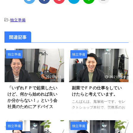
-
独立準備
関連記事
独立準備
独立準備
2021/8/13
2021/2/26
「いずれＦＰで起業したい
副業でＦＰの仕事をしてい
けど、何から始めれば良い
けたらと考えています。
か分からない！」という会
こんばんは、鬼塚祐一です。セレ
社員のためにアドバイス
クトショップ本社で、労務系のお
仕事をしている方から、 「今
こんばんは、鬼塚祐一です。
後、現在の仕事はしつつ、副業を
「現在、非金融の会社員で、いず
推進してる会社のため、FPの仕
れはFPで起業が出来ればと思っ
独立準備
独立準備
事もしていけたらと考えていま
ていますが、何からどのように始