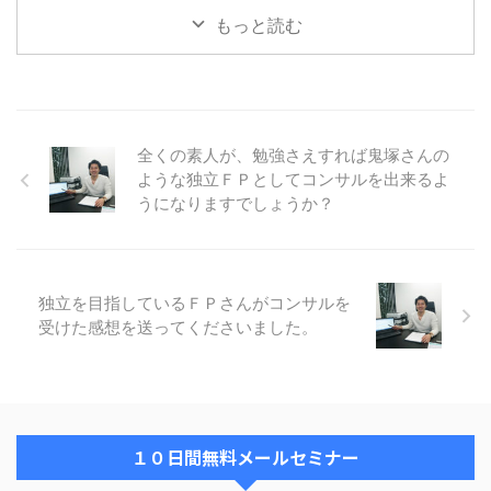
資産運用の相談を受けた場合 ...
してみたいと思います。 現在金
ブログは、ほとんど放置状態にな
もっと読む
融機関で働いているため、 ...
っています。 本業が忙しく、な
かなか、ＦＰ向けの内容を書く時
間が取れません。 ただ、鬼塚さ
んのような仕事がしたいです、と
おっしゃって頂くことが、年々、
増えてきております。 いつもた
全くの素人が、勉強さえすれば鬼塚さんの
めになるメルマガ配信ありがとう
ような独立ＦＰとしてコンサルを出来るよ
ございます。 今までにDVDを3本
うになりますでしょうか？
購入しまして、いろいろと勉強さ
せて頂きました。 私は鬼塚先生
のような、中立の立場でのFPを
目指し日々勉強中でございます。
そして、鬼塚先生のように資産運
独立を目指しているＦＰさんがコンサルを
用を通してお客様にも、更には日
受けた感想を送ってくださいました。
本全体にも貢献できる仕事 ...
１０日間無料メールセミナー