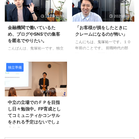
す。」 というご相談が届きまし
めれば良いかも分かりません。」
た。 Ｑ：「副業でＦＰの仕事を
というお悩みが届いたので回答し
2020/10/19
2020/8/27
していけたらと考えています。」
ますね。 ＣＦＰの試験勉強をし
ペンネーム：minami23さん 鬼塚
ているそうですが、集中できてい
金融機関で働いているた
「お客様が損をしたときに
先生 いつもYouTube、メルマ
ないそうです。 質問の全文はこ
め、ブログやSNSでの集客
クレームになるのが怖い」
ガ、楽しんで拝見しております。
ちらです。 Ｑ：「いずれＦＰで
を匿名でやりたい。
東京在住のminami23と申しま
こんにちは、鬼塚祐一です。１０
起業したいけど、何から始めれば
す。 Facebookもフォロー申請出
年前のことです。 前職時代の部
良いか分からない！」 ペンネー
こんばんは、鬼塚祐一です。独立
させてあただき、承認いただきあ
下に、こんな質問をされたことが
ム：友蔵さん 鬼塚様 現在、非金
を目指している方から質問が届き
りがとうございました。 私は現
あります。 「お客様が損をした
融の会社員で、いずれはFPで起
ました。 現在は、金融機関に勤
在、某セ ...
ときにクレームになるのが怖い」
業が出来ればと思っていますが、
務しているそうです。 Ｑ：「金
独立準備
みたいなことを言っていました。
何からどのように始めれば良いか
融機関で働いているため、ブログ
ちなみに、その部下は、数ヶ月で
も分かりません。 ブログを始 ...
やSNSでの集客を匿名でやりた
辞めました。 今回は、これと似
い。」 ペンネーム：みつさん 鬼
2019/12/20
ている質問がＱ＆Ａコーナーに届
塚さんこんにちは 将来、独立す
きました。 Ｑ：「運用がうまく
るために勉強しようと１０日間メ
中立の立場でのＦＰを目指
いかなかったらどうしようとかは
ルマガを見ました。 私は今年の
し日々勉強中。FP育成とし
思わないですか？」 ペンネー
１月からワードプレスでブログを
てコミュニティかコンサル
ム：フララさん いつもメルマガ
始めていたので（15記事くらいで
をされる予定はないでしょ
楽しみにしています。 FPという
PV数はほとんどありません）少
うか？
仕事に興味がありますが、一歩踏
し改良していきたいと思います。
み出せないでいます。 例えば、
そしてアメブロでもブログを開設
こんにちは、鬼塚祐一です。この