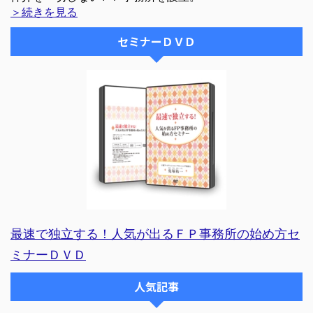
＞続きを見る
セミナーＤＶＤ
最速で独立する！人気が出るＦＰ事務所の始め方セ
ミナーＤＶＤ
人気記事