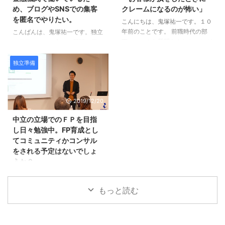
先生 いつもYouTube、メルマ
ないそうです。 質問の全文はこ
め、ブログやSNSでの集客
クレームになるのが怖い」
ガ、楽しんで拝見しております。
ちらです。 Ｑ：「いずれＦＰで
を匿名でやりたい。
東京在住のminami23と申しま
こんにちは、鬼塚祐一です。１０
起業したいけど、何から始めれば
す。 Facebookもフォロー申請出
年前のことです。 前職時代の部
良いか分からない！」 ペンネー
こんばんは、鬼塚祐一です。独立
させてあただき、承認いただきあ
下に、こんな質問をされたことが
ム：友蔵さん 鬼塚様 現在、非金
を目指している方から質問が届き
りがとうございました。 私は現
あります。 「お客様が損をした
融の会社員で、いずれはFPで起
ました。 現在は、金融機関に勤
在、某セ ...
ときにクレームになるのが怖い」
業が出来ればと思っていますが、
務しているそうです。 Ｑ：「金
独立準備
みたいなことを言っていました。
何からどのように始めれば良いか
融機関で働いているため、ブログ
ちなみに、その部下は、数ヶ月で
も分かりません。 ブログを始 ...
やSNSでの集客を匿名でやりた
辞めました。 今回は、これと似
い。」 ペンネーム：みつさん 鬼
2019/12/20
ている質問がＱ＆Ａコーナーに届
塚さんこんにちは 将来、独立す
きました。 Ｑ：「運用がうまく
るために勉強しようと１０日間メ
中立の立場でのＦＰを目指
いかなかったらどうしようとかは
ルマガを見ました。 私は今年の
し日々勉強中。FP育成とし
思わないですか？」 ペンネー
１月からワードプレスでブログを
てコミュニティかコンサル
ム：フララさん いつもメルマガ
始めていたので（15記事くらいで
をされる予定はないでしょ
楽しみにしています。 FPという
PV数はほとんどありません）少
うか？
仕事に興味がありますが、一歩踏
し改良していきたいと思います。
み出せないでいます。 例えば、
そしてアメブロでもブログを開設
こんにちは、鬼塚祐一です。この
資産運用の相談を受けた場合 ...
してみたいと思います。 現在金
ブログは、ほとんど放置状態にな
もっと読む
融機関で働いているため、 ...
っています。 本業が忙しく、な
かなか、ＦＰ向けの内容を書く時
間が取れません。 ただ、鬼塚さ
んのような仕事がしたいです、と