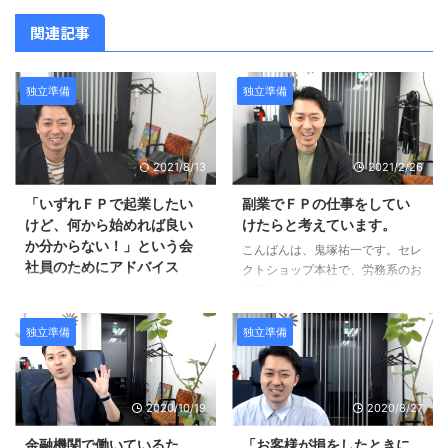
関連記事
独立準備
独立準備
2021/8/13
2021/2/26
「いずれＦＰで起業したい
副業でＦＰの仕事をしてい
けど、何から始めれば良い
けたらと考えています。
か分からない！」という会
こんばんは、鬼塚祐一です。セレ
社員のためにアドバイス
クトショップ本社で、労務系のお
仕事をしている方から、 「今
こんばんは、鬼塚祐一です。
後、現在の仕事はしつつ、副業を
「現在、非金融の会社員で、いず
推進してる会社のため、FPの仕
れはFPで起業が出来ればと思っ
独立準備
独立準備
事もしていけたらと考えていま
ていますが、何からどのように始
す。」 というご相談が届きまし
めれば良いかも分かりません。」
た。 Ｑ：「副業でＦＰの仕事を
というお悩みが届いたので回答し
2020/10/19
2020/8/27
していけたらと考えています。」
ますね。 ＣＦＰの試験勉強をし
ペンネーム：minami23さん 鬼塚
ているそうですが、集中できてい
金融機関で働いているた
「お客様が損をしたときに