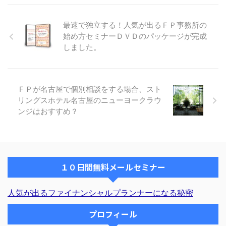
おっしゃって頂くことが、年々、
増えてきております。 いつもた
最速で独立する！人気が出るＦＰ事務所の
めになるメルマガ配信ありがとう
始め方セミナーＤＶＤのパッケージが完成
ございます。 今までにDVDを3本
しました。
購入しまして、いろいろと勉強さ
せて頂きました。 私は鬼塚先生
のような、中立の立場でのFPを
目指し日々勉強中でございます。
ＦＰが名古屋で個別相談をする場合、スト
そして、鬼塚先生のように資産運
リングスホテル名古屋のニューヨークラウ
用を通してお客様にも、更には日
本全体にも貢献できる仕事 ...
ンジはおすすめ？
１０日間無料メールセミナー
人気が出るファイナンシャルプランナーになる秘密
プロフィール