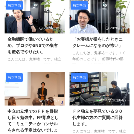
推進してる会社のため、FPの仕
れはFPで起業が出来ればと思っ
独立準備
独立準備
事もしていけたらと考えていま
ていますが、何からどのように始
す。」 というご相談が届きまし
めれば良いかも分かりません。」
た。 Ｑ：「副業でＦＰの仕事を
というお悩みが届いたので回答し
2020/10/19
2020/8/27
していけたらと考えています。」
ますね。 ＣＦＰの試験勉強をし
ペンネーム：minami23さん 鬼塚
ているそうですが、集中できてい
金融機関で働いているた
「お客様が損をしたときに
先生 いつもYouTube、メルマ
ないそうです。 質問の全文はこ
め、ブログやSNSでの集客
クレームになるのが怖い」
ガ、楽しんで拝見しております。
ちらです。 Ｑ：「いずれＦＰで
を匿名でやりたい。
東京在住のminami23と申しま
こんにちは、鬼塚祐一です。１０
起業したいけど、何から始めれば
す。 Facebookもフォロー申請出
年前のことです。 前職時代の部
良いか分からない！」 ペンネー
こんばんは、鬼塚祐一です。独立
させてあただき、承認いただきあ
下に、こんな質問をされたことが
ム：友蔵さん 鬼塚様 現在、非金
を目指している方から質問が届き
りがとうございました。 私は現
あります。 「お客様が損をした
融の会社員で、いずれはFPで起
ました。 現在は、金融機関に勤
在、某セ ...
ときにクレームになるのが怖い」
業が出来ればと思っていますが、
務しているそうです。 Ｑ：「金
独立準備
独立準備
みたいなことを言っていました。
何からどのように始めれば良いか
融機関で働いているため、ブログ
ちなみに、その部下は、数ヶ月で
も分かりません。 ブログを始 ...
やSNSでの集客を匿名でやりた
辞めました。 今回は、これと似
い。」 ペンネーム：みつさん 鬼
2019/12/20
2019/4/2
ている質問がＱ＆Ａコーナーに届
塚さんこんにちは 将来、独立す
きました。 Ｑ：「運用がうまく
るために勉強しようと１０日間メ
中立の立場でのＦＰを目指
ＦＰ独立を夢見ている３０
いかなかったらどうしようとかは
ルマガを見ました。 私は今年の
し日々勉強中。FP育成とし
代主婦の方のご質問に回答
思わないですか？」 ペンネー
１月からワードプレスでブログを
てコミュニティかコンサル
します。
ム：フララさん いつもメルマガ
始めていたので（15記事くらいで
をされる予定はないでしょ
楽しみにしています。 FPという
PV数はほとんどありません）少
こんにちは、鬼塚祐一です。独立