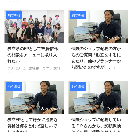
うか？
仕事に興味がありますが、一歩踏
し改良していきたいと思います。
を目指してる３０代主婦の方か
み出せないでいます。 例えば、
そしてアメブロでもブログを開設
ら、熱いメッセージと質問が届き
こんにちは、鬼塚祐一です。この
資産運用の相談を受けた場合 ...
してみたいと思います。 現在金
ました。 FP独立を夢見ている30
ブログは、ほとんど放置状態にな
独立準備
独立準備
融機関で働いているため、 ...
代半ばの主婦です。 最近は夢を
っています。 本業が忙しく、な
夢で終わらせないために、FP独
かなか、ＦＰ向けの内容を書く時
立に向けての情報収集に睡眠時間
間が取れません。 ただ、鬼塚さ
2018/9/29
2018/7/30
を削っていて、こうして鬼塚先生
んのような仕事がしたいです、と
のところにも行きつきました。
おっしゃって頂くことが、年々、
独立系のFPとして投資信託
保険のショップ勤務の方か
過去の質問と重複している部分が
増えてきております。 いつもた
の相談をメニューに取り入
らのご質問「独立をするに
あるかもしれませんが質問させて
めになるメルマガ配信ありがとう
れたい
あたり、他のプランナーか
ください。 私は、短大卒業後か
ございます。 今までにDVDを3本
ら聞いたのですが、、」
ら銀行窓口(3銀行)にパート勤務
こんばんは、鬼塚祐一です。家計
購入しまして、いろいろと勉強さ
含め10年以上勤務しており、投
相談業務をメインにしている独立
せて頂きました。 私は鬼塚先生
こんばんは、鬼塚祐一です。保険
資信託や貯蓄型保険販売は新人の
系ＦＰさんからのご質問です。
のような、中立の立場でのFPを
のショップに勤務している方か
ころ数年経験、その頃から運用の
投資信託相談をメインにしたいそ
目指し日々勉強中でございます。
ら、質問が届きました。 確定拠
独立準備
独立準備
魅力を感じはじめていました ...
うです。 はじめまして。 現在独
そして、鬼塚先生のように資産運
出年金についてです。 昨日のセ
立系のFPとして家計相談業務を
用を通してお客様にも、更には日
ミナーではありがとうございまし
メインにしています。 人気が出
本全体にも貢献できる仕事 ...
た。m(__)m 独立をするにあた
2018/6/16
2018/6/7
るFP事務所の始め方のDVDを拝
り、他のプランナーから聞いたの
見して、私も投資信託相談をメイ
ですが、確定拠出型年金は退職し
独立FPとしてほかに必要な
保険ショップに勤務してい
ンにしたいなと思いました。 鬼
たら一度、売却して一度現金化し
資格は何をとれば宜しいで
るＦＰさんから、変額保険
塚さんのブログにはよく保険商品
ないといけないと聞いたのです
しょうか？
とドル建て保険とＮＩＳＡ